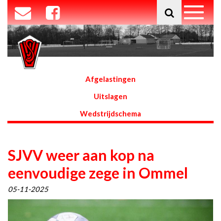
Afgelastingen
Uitslagen
Wedstrijdschema
SJVV weer aan kop na
eenvoudige zege in Ommel
05-11-2025