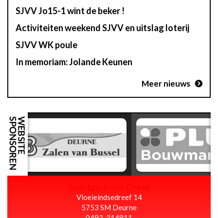
SJVV Jo15-1 wint de beker !
Activiteiten weekend SJVV en uitslag loterij
SJVV WK poule
In memoriam: Jolande Keunen
Meer nieuws
Sportpark den Dreef
Vloeieindsedreef 14
5753 SM Deurne
0493-314811