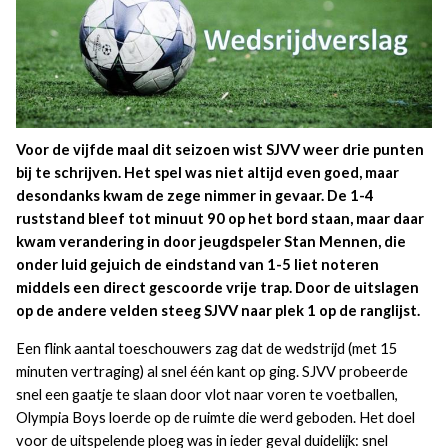
Voor de vijfde maal dit seizoen wist SJVV weer drie punten
bij te schrijven. Het spel was niet altijd even goed, maar
desondanks kwam de zege nimmer in gevaar. De 1-4
ruststand bleef tot minuut 90 op het bord staan, maar daar
kwam verandering in door jeugdspeler Stan Mennen, die
onder luid gejuich de eindstand van 1-5 liet noteren
middels een direct gescoorde vrije trap. Door de uitslagen
op de andere velden steeg SJVV naar plek 1 op de ranglijst.
Een flink aantal toeschouwers zag dat de wedstrijd (met 15
minuten vertraging) al snel één kant op ging. SJVV probeerde
snel een gaatje te slaan door vlot naar voren te voetballen,
Olympia Boys loerde op de ruimte die werd geboden. Het doel
voor de uitspelende ploeg was in ieder geval duidelijk: snel