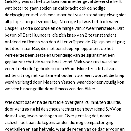
Gelukkig was dit het startsein om in ieder geval de eerste helft
wat beter te gaan spelen en dat bracht ook de nodige
doelpogingen met zich mee, maar het vizier stond simpelweg niet
altijd op scherp deze middag. Na enige tijd was het toch weer
Casper Bax die scoorde en de marge van 2 weer herstelde. Dat
begon bij Bart Kuunders, die zich knap van 2 tegenstanders
ontdeed en Remco van den Akker vrij speelde. Op zijn beurt ging
het door naar Bax, die met een sleep zijn opponent op het
verkeerde been zette en uiteindelijk van de zijkant met een
geplaatst schot de verre hoek vond. Vlak voor rust werd het
verzet definitief gebroken toen Wout Munsters de bal van
achteruit nog net kon binnenhouden voor een voorzet die knap
werd verlengd door Maarten Vaasen, waardoor eenvoudig kon
worden binnengetikt door Remco van den Akker.
Wie dacht dat er na de rust (die overigens 20 minuten duurde,
door vertraging bij de scheidsrechter) een bevrijdend SJVV op
de mat zag, kwam bedrogen uit. Overigens lag dat, naast
zichzelf, ook aan de tegenstander, die nog compacter ging
voetballen en aan het veld, waar de regen van de dag ervoor en