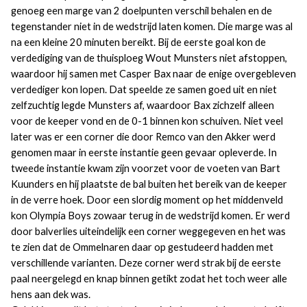
genoeg een marge van 2 doelpunten verschil behalen en de
tegenstander niet in de wedstrijd laten komen. Die marge was al
na een kleine 20 minuten bereikt. Bij de eerste goal kon de
verdediging van de thuisploeg Wout Munsters niet afstoppen,
waardoor hij samen met Casper Bax naar de enige overgebleven
verdediger kon lopen. Dat speelde ze samen goed uit en niet
zelfzuchtig legde Munsters af, waardoor Bax zichzelf alleen
voor de keeper vond en de 0-1 binnen kon schuiven. Niet veel
later was er een corner die door Remco van den Akker werd
genomen maar in eerste instantie geen gevaar opleverde. In
tweede instantie kwam zijn voorzet voor de voeten van Bart
Kuunders en hij plaatste de bal buiten het bereik van de keeper
in de verre hoek. Door een slordig moment op het middenveld
kon Olympia Boys zowaar terug in de wedstrijd komen. Er werd
door balverlies uiteindelijk een corner weggegeven en het was
te zien dat de Ommelnaren daar op gestudeerd hadden met
verschillende varianten. Deze corner werd strak bij de eerste
paal neergelegd en knap binnen getikt zodat het toch weer alle
hens aan dek was.