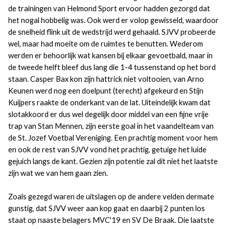
de trainingen van Helmond Sport ervoor hadden gezorgd dat
het nogal hobbelig was. Ook werd er volop gewisseld, waardoor
de snelheid flink uit de wedstrijd werd gehaald. SJVV probeerde
wel, maar had moeite om de ruimtes te benutten. Wederom
werden er behoorlijk wat kansen bij elkaar gevoetbald, maar in
de tweede helft bleef dus lang die 1-4 tussenstand op het bord
staan. Casper Bax kon zijn hattrick niet voltooien, van Arno
Keunen werd nog een doelpunt (terecht) afgekeurd en Stijn
Kuijpers raakte de onderkant van de lat. Uiteindelijk kwam dat
slotakkoord er dus wel degelijk door middel van een fijne vrije
trap van Stan Mennen, zijn eerste goal in het vaandelteam van
de St. Jozef Voetbal Vereniging. Een prachtig moment voor hem
en ook de rest van SJVV vond het prachtig, getuige het luide
gejuich langs de kant. Gezien zijn potentie zal dit niet het laatste
zijn wat we van hem gaan zien.
Zoals gezegd waren de uitslagen op de andere velden dermate
gunstig, dat SJVV weer aan kop gaat en daarbij 2 punten los
staat op naaste belagers MVC'19 en SV De Braak. Die laatste