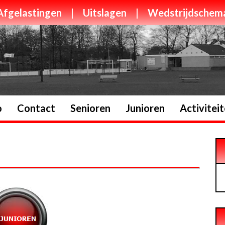
Afgelastingen
|
Uitslagen
|
Wedstrijdschem
o
Contact
Senioren
Junioren
Activitei