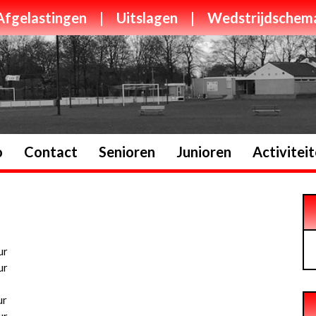
Afgelastingen
|
Uitslagen
|
Wedstrijdschem
o
Contact
Senioren
Junioren
Activitei
ur
ur
ur