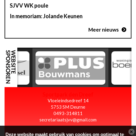
SJVV WK poule
In memoriam: Jolande Keunen
Meer nieuws
Sportpark den Dreef
Vloeieindsedreef 14
5753 SM Deurne
0493-314811
secretariaatsjvv@gmail.com
Deze website maakt gebruik van cookies om optimaal te
S.J.V.V. is een voetbalvereniging die gevestigd is in de Sint