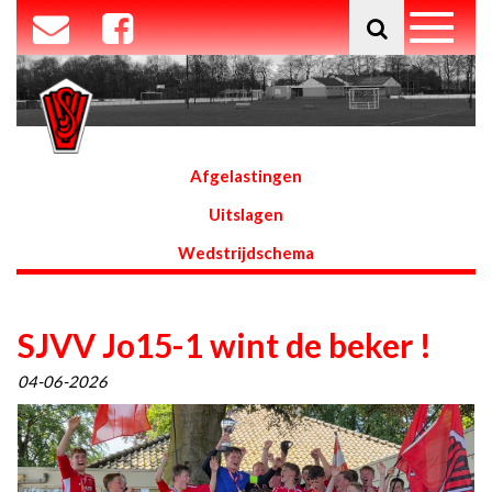
Afgelastingen
Uitslagen
Wedstrijdschema
SJVV Jo15-1 wint de beker !
04-06-2026