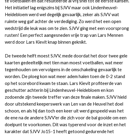
te voetballen en dat resulteerde al vrij snel tot de eerste kansen.
Het initiatief lag enigszins bij SJVV maar ook Lindenheuvel-
Heidebloem werd wel degelijk gevaarlijk, zeker als SJVV wat
ruimte weg gaf achter de verdediging. Zo werd het een open
wedstrijd die leuk was om te zien. SJVV ging met een voorsprong
rusten! Een perfect aangesneden vrije trap van Lars Mennen
werd door Lars Kievit knap binnen geknikt.
De tweede helft moest SJVV, mede doordat het door twee gele
kaarten gedeeltelijk met tien man moest voetballen, wat meer
tegenhouden om vervolgens in de omschakeling gevaarlijk te
worden. De ploeg kon wat meer adem halen toen de 0-2 stand
op het scorebord kwam te staan. Lars Kievit profiteerde van
geschutter achterin bij Lindenheuvel-Heidebloem en kon
zodoende zijn tweede treffer van deze finale maken. SJVV hield
door uitstekend keeperswerk van Len van de Heuvel het doel
schoon, en als hij dan toch een keer uit werd gespeeld was het
de ene na de andere SJVV'er die zich voor de bal gooide om een
doelpunt te voorkomen. Dit was typerend voor de inzet en het
karakter dat SJVV Jo15-1 heeft getoond gedurende het