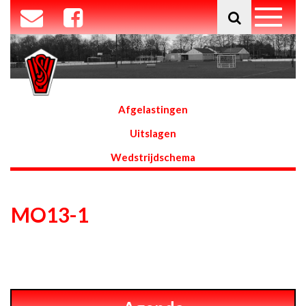
Afgelastingen
Uitslagen
Wedstrijdschema
MO13-1