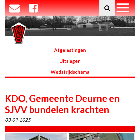
Afgelastingen
Uitslagen
Wedstrijdschema
KDO, Gemeente Deurne en
SJVV bundelen krachten
03-09-2025