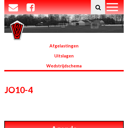
Afgelastingen
Uitslagen
Wedstrijdschema
JO10-4