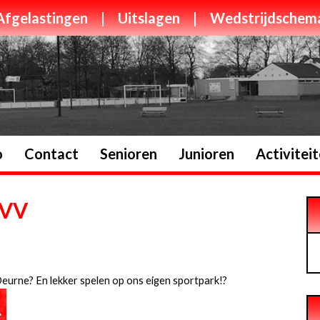
Afgelastingen
|
Uitslagen
|
Wedstrijdschem
o
Contact
Senioren
Junioren
Activitei
JVV
Deurne? En lekker spelen op ons eigen sportpark!?