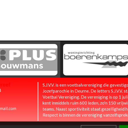
Dreef
S.J.V.V. is een voetbalvereniging die gevestigd 
4
Jozefparochie in Deurne. De letters S.J.V.V. s
Voetbal Vereniging. De vereniging is op 1 jul
kent inmiddels ruim 600 leden, zo'n 150 vrijwi
mail.com
teams. Naast sportiviteit staat gezelligheid h
Respect is binnen de vereniging vanzelfsprek