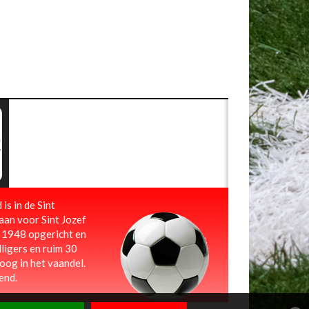
is in de Sint
taan voor Sint Jozef
i 1948 opgericht en
lligers en ruim 30
oog in het vaandel.
end.