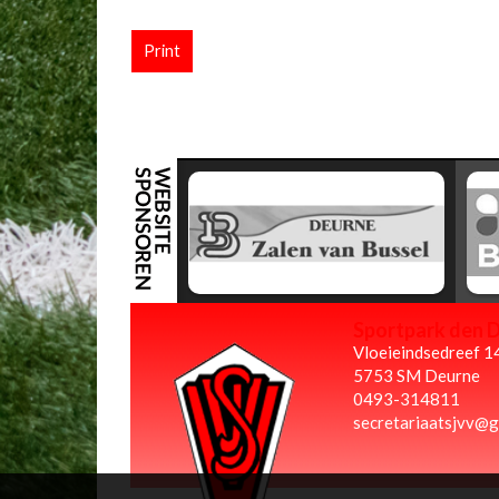
Print
Sportpark den 
Vloeieindsedreef 1
5753 SM Deurne
0493-314811
secretariaatsjvv@g