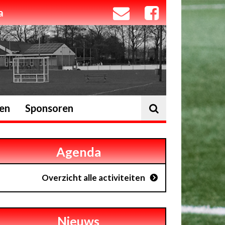
a
ten
Sponsoren
Agenda
Overzicht alle activiteiten
Nieuws