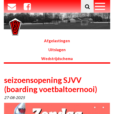
Afgelastingen
Uitslagen
Wedstrijdschema
seizoensopening SJVV
(boarding voetbaltoernooi)
27-08-2025